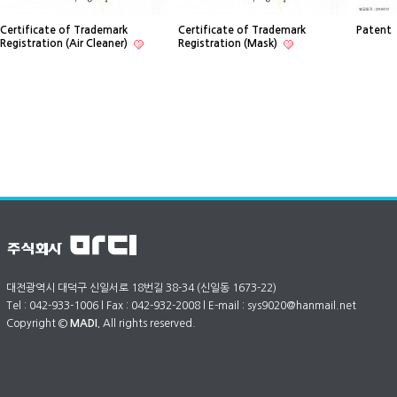
Certificate of Trademark
Certificate of Trademark
Patent
Registration (Air Cleaner)
Registration (Mask)
대전광역시 대덕구 신일서로 18번길 38-34 (신일동 1673-22)
Tel : 042-933-1006 l Fax : 042-932-2008 l E-mail : sys9020@hanmail.net
Copyright ©
MADI.
All rights reserved.